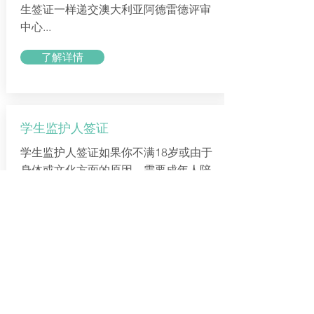
生签证一样递交澳大利亚阿德雷德评审
中心...
了解详情
学生监护人签证
学生监护人签证如果你不满18岁或由于
身体或文化方面的原因，需要成年人陪
伴你赴澳，那你的父亲母亲，合法的监
护人或亲戚可以申请作为你的学生监护
人陪伴你到澳大利亚。 学生监护人必须
符合以下要求：· 是留学申请人的亲戚...
了解详情