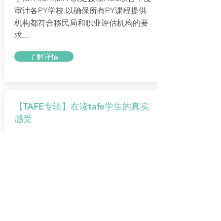
审计各PY学校,以确保所有PY课程提供
机构都符合移民局和职业评估机构的要
求...
了解详情
【TAFE专辑】在读tafe学生的真实
感受
为何不写一写出国前后对读TAFE的真实
感受？如果知道的能跟大家分享，那么
问题就会比较容易解决。人多力量大，
希望在读tafe的朋友，关照tafe的朋友，
都能来说说我们的真实感受...
了解详情