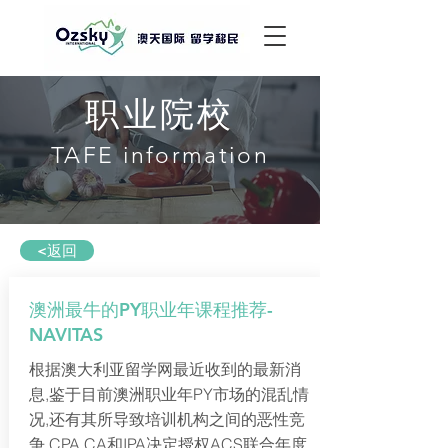
职业院校
TAFE information
<返回
澳洲最牛的PY职业年课程推荐-
NAVITAS
根据澳大利亚留学网最近收到的最新消
息,鉴于目前澳洲职业年PY市场的混乱情
况,还有其所导致培训机构之间的恶性竞
争,CPA,CA和IPA决定授权ACS联合年度